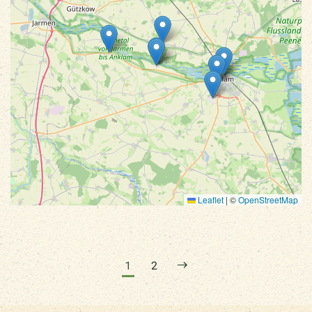
Leaflet
|
©
OpenStreetMap
1
2