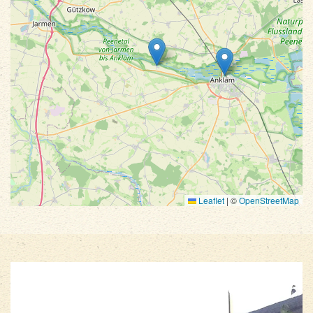
Leaflet
|
©
OpenStreetMap