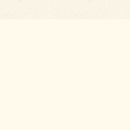
anu von der Wasserseite aus – Seien Sie Beobachter
DER VEREIN
ZIELE
ANTRAG MITGLIEDSCHAFT