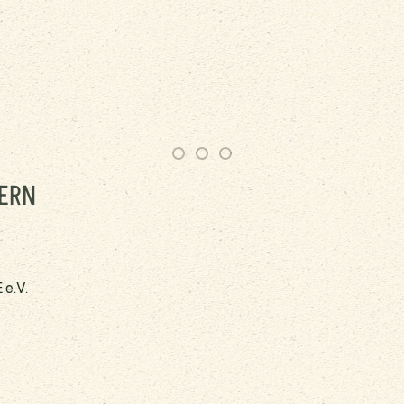
ERN
e.V.