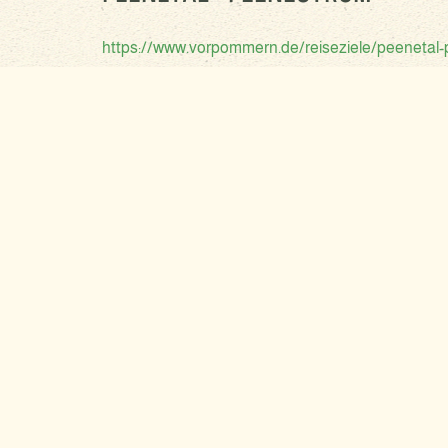
https://www.vorpommern.de/reiseziele/peenetal
Eine einmalige Flusslandschaft erleben Sie entlang 
und Gast im Reich der heimischen Flora und Fauna i
KONTAKT
SOCIAL
VORPOMMERSCHE DORFSTRASSE
e.V.