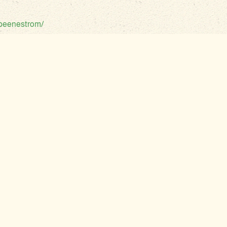
-peenestrom/
des Peenestroms. Erkunden Sie das Gebiet am besten mit einem K
n Vorpommern.
AKTUELLES
VEREIN
REGION