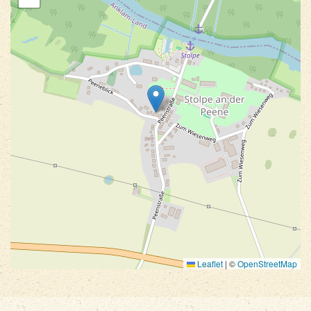
Leaflet
|
©
OpenStreetMap