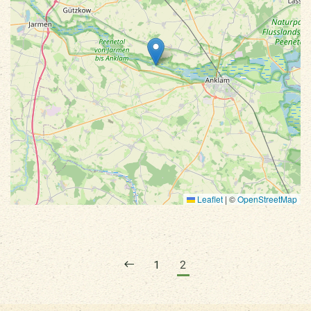
Leaflet
|
©
OpenStreetMap
1
2