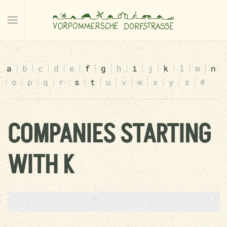
a
b
c
d
e
f
g
h
i
j
k
l
m
n
o
p
q
r
s
t
u
v
w
x
y
z
#
COMPANIES STARTING
WITH K