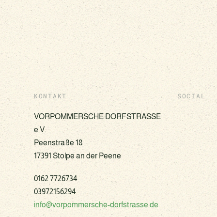
KONTAKT
SOCIAL
VORPOMMERSCHE DORFSTRASSE
e.V.
Peenstraße 18
17391 Stolpe an der Peene
0162 7726734
03972156294
info@vorpommersche-dorfstrasse.de