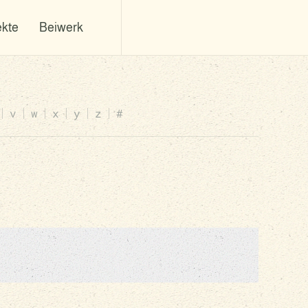
ekte
Beiwerk
v
w
x
y
z
#