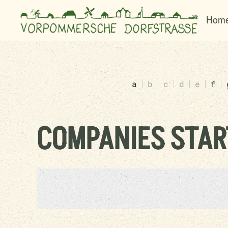
Hom
a
b
c
d
e
f
COMPANIES STAR