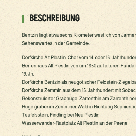
BESCHREIBUNG
Bentzin liegt etwa sechs Kilometer westlich von Jarme
Sehenswertes in der Gemeinde:.
Dorfkirche Alt Plestlin: Chor vom 14. oder 15. Jahrhund
Herrenhaus Alt Plestlin von um 1850 auf älteren Funda
19. Jh.
Dorfkirche Bentzin als neugotischer Feldstein-Ziegelb
Dorfkirche Zemmin aus dem 15. Jahrhundert mit Sobec
Rekonstruierter Grabhügel Zarrenthin am Zarrenthine
Hügelgräber im Zemminer Wald in Richtung Sophienho
Teufelsstein, Findling bei Neu Plestlin
Wasserwander-Rastplatz Alt Plestlin an der Peene