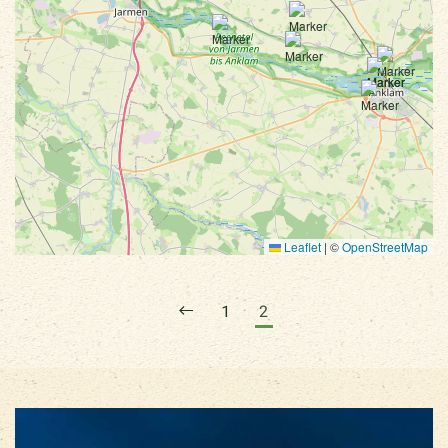
Leaflet
|
©
OpenStreetMap
1
2