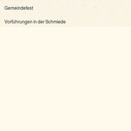
Gemeindefest
Vorführungen in der Schmiede
Naturpark-, Kinder-, Sport- und Hafenfest
LIEPEN-NEETZOW
GEMEINDE
Feste
im Schoss Neetzow
Internet
im Gutshof Liepen
Internet