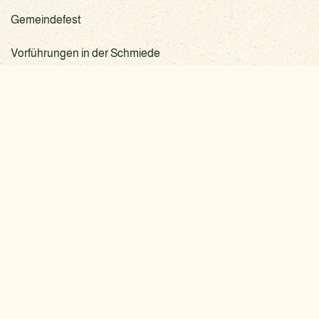
Gemeindefest
Vorführungen in der Schmiede
Naturpark-, Kinder-, Sport- und Hafenfest
LIEPEN-NEETZOW
GEMEINDE
Feste
im Schoss Neetzow
Internet
im Gutshof Liepen
Internet