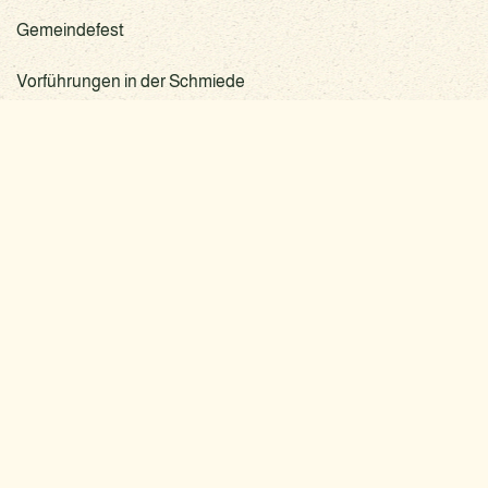
Gemeindefest
Vorführungen in der Schmiede
Naturpark-, Kinder-, Sport- und Hafenfest
LIEPEN-NEETZOW
GEMEINDE
Feste
im Schoss Neetzow
Internet
im Gutshof Liepen
Internet