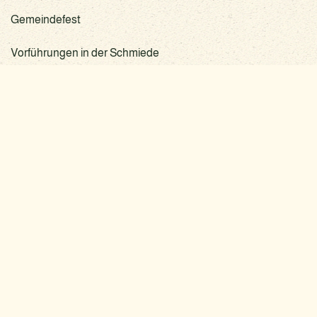
Gemeindefest
Vorführungen in der Schmiede
Naturpark-, Kinder-, Sport- und Hafenfest
LIEPEN-NEETZOW
GEMEINDE
Feste
im Schoss Neetzow
Internet
im Gutshof Liepen
Internet