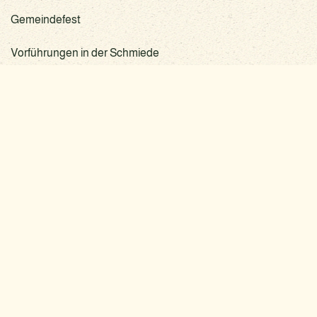
Gemeindefest
Vorführungen in der Schmiede
Naturpark-, Kinder-, Sport- und Hafenfest
LIEPEN-NEETZOW
GEMEINDE
Feste
im Schoss Neetzow
Internet
im Gutshof Liepen
Internet