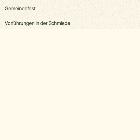
Gemeindefest
Vorführungen in der Schmiede
Naturpark-, Kinder-, Sport- und Hafenfest
LIEPEN-NEETZOW
GEMEINDE
Feste
im Schoss Neetzow
Internet
im Gutshof Liepen
Internet