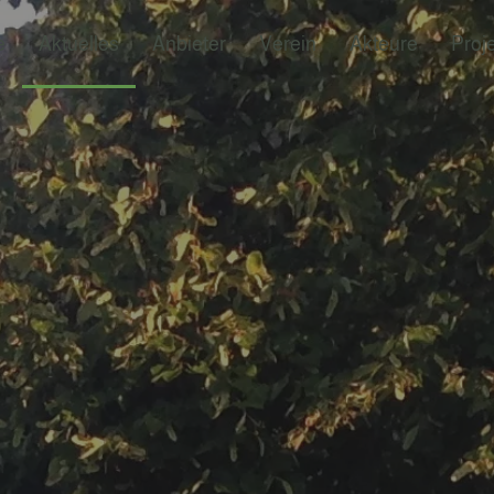
e
Aktuelles
Anbieter
Verein
Akteure
Proj